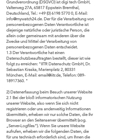
Grundverordnung (DSGVO) ist digi tech GmbH,
Valterweg 27A, 65817 Eppstein Bremthal,
Deutschland, Tel.: +49 (0) 6198 5770 0, E-Mail:
info@mywatch24.de. Der für die Verarbeitung von
personenbezogenen Daten Verantwortliche ist
diejenige natürliche oder juristische Person, die
allein oder gemeinsam mit anderen über die
Zwecke und Mittel der Verarbeitung von
personenbezogenen Daten entscheidet.
1.3 Der Verantwortliche hat einen
Datenschutzbeauftragten bestellt, dieser ist wie
folgt zu erreichen: "IITR Datenschutz GmbH, Dr.
Sebastian Kraska, Marienplatz 2, 80331
München, E-Mail: email@iitr.de, Telefon: 089-
18917360. "
2) Datenerfassung beim Besuch unserer Website
2.1 Bei der bloß informatorischen Nutzung
unserer Website, also wenn Sie sich nicht
registrieren oder uns anderweitig Informationen
übermitteln, erheben wir nur solche Daten, die Ihr
Browser an den Seitenserver übermittelt (sog.
„Server-Logfiles“). Wenn Sie unsere Website
aufrufen, erheben wir die folgenden Daten, die
für uns technisch erforderlich sind, um Ihnen die