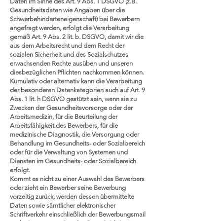
Daten im Sinne des Art. 9 Abs. 1 DSGVO (z.B.
Gesundheitsdaten wie Angaben über die
Schwerbehinderteneigenschaft) bei Bewerbern
angefragt werden, erfolgt die Verarbeitung
gemäß Art. 9 Abs. 2 lit. b. DSGVO, damit wir die
aus dem Arbeitsrecht und dem Recht der
sozialen Sicherheit und des Sozialschutzes
erwachsenden Rechte ausüben und unseren
diesbezüglichen Pflichten nachkommen können.
Kumulativ oder alternativ kann die Verarbeitung
der besonderen Datenkategorien auch auf Art. 9
Abs. 1 lit. h DSGVO gestützt sein, wenn sie zu
Zwecken der Gesundheitsvorsorge oder der
Arbeitsmedizin, für die Beurteilung der
Arbeitsfähigkeit des Bewerbers, für die
medizinische Diagnostik, die Versorgung oder
Behandlung im Gesundheits- oder Sozialbereich
oder für die Verwaltung von Systemen und
Diensten im Gesundheits- oder Sozialbereich
erfolgt.
Kommt es nicht zu einer Auswahl des Bewerbers
oder zieht ein Bewerber seine Bewerbung
vorzeitig zurück, werden dessen übermittelte
Daten sowie sämtlicher elektronischer
Schriftverkehr einschließlich der Bewerbungsmail