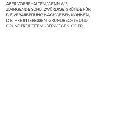
ABER VORBEHALTEN, WENN WIR
ZWINGENDE SCHUTZWÜRDIGE GRÜNDE FÜR
DIE VERARBEITUNG NACHWEISEN KÖNNEN,
DIE IHRE INTERESSEN, GRUNDRECHTE UND
GRUNDFREIHEITEN ÜBERWIEGEN, ODER
WENN DIE VERARBEITUNG DER
GELTENDMACHUNG, AUSÜBUNG ODER
VERTEIDIGUNG VON RECHTSANSPRÜCHEN
DIENT.
WERDEN IHRE PERSONENBEZOGENEN
DATEN VON UNS VERARBEITET, UM
DIREKTWERBUNG ZU BETREIBEN, HABEN SIE
DAS RECHT, JEDERZEIT WIDERSPRUCH
GEGEN DIE VERARBEITUNG SIE
BETREFFENDER PERSONENBEZOGENER
DATEN ZUM ZWECKE DERARTIGER WERBUNG
EINZULEGEN. SIE KÖNNEN DEN
WIDERSPRUCH WIE OBEN BESCHRIEBEN
AUSÜBEN.
MACHEN SIE VON IHREM
WIDERSPRUCHSRECHT GEBRAUCH, BEENDEN
WIR DIE VERARBEITUNG DER BETROFFENEN
DATEN ZU DIREKTWERBEZWECKEN.
9) Dauer der Speicherung personenbezogener