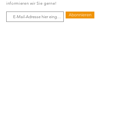
informieren wir Sie gerne!
Abonnieren
PARTNER
SERVICE
THEMENWELTEN
RETOURE
KONTAKT
SERVICE
FAQ