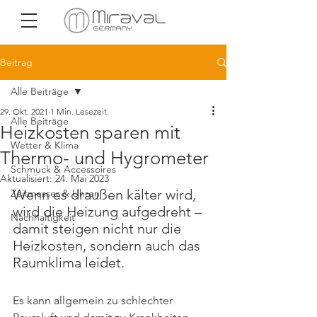
Beitrag
Alle Beiträge
29. Okt. 2021
1 Min. Lesezeit
Alle Beiträge
Heizkosten sparen mit
Wetter & Klima
Thermo- und Hygrometer
Schmuck & Accessoires
Aktualisiert:
24. Mai 2023
Wenn es draußen kälter wird, 
Zeitmesser & Uhren
wird die Heizung aufgedreht – 
Nachhaltigkeit
damit steigen nicht nur die 
Heizkosten, sondern auch das 
Raumklima leidet. 
Es kann allgemein zu schlechter 