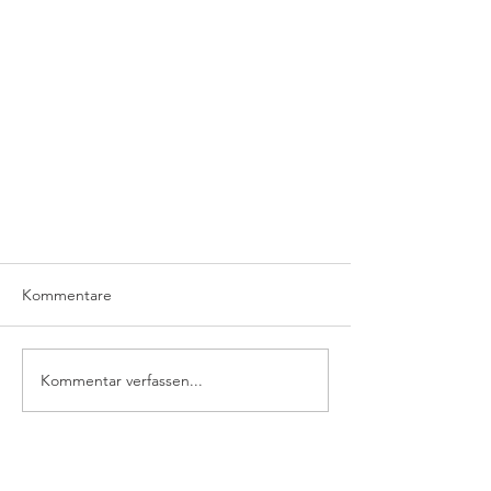
Kommentare
Kommentar verfassen...
FSC-Zertifizierung, was heißt das?