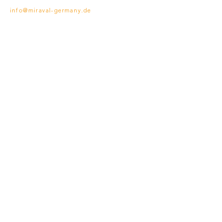
info@miraval-germany.de
NEWSLETTER
Sie möchten immer auf dem Laufenden
bleiben?
Wenn sich etwas Neues tut,
informieren wir Sie gerne!
Abonnieren
PARTNER
SERVICE