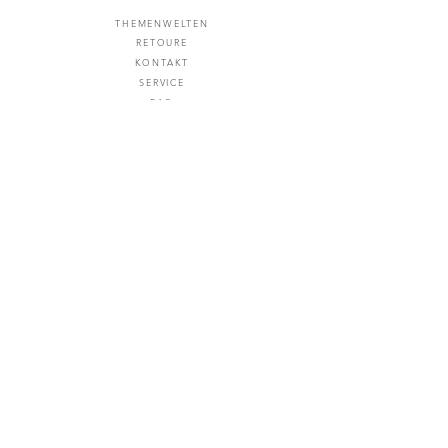
THEMENWELTEN
RETOURE
KONTAKT
SERVICE
FAQ
BATTERIEE
NTSORGU
NG
ZAHLUNG & VERSAND
© 2021 MIRAVAL - by digi-tech GmbH
IMPRESSUM
DATENSCHUTZ
AGB
WIDERRUFSRECHT